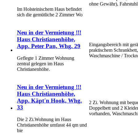
ohne Gewähr), Fahrstuh
Im Holsteinischem Haus befindet
sich die gemütliche 2 Zimmer Wo
Neu in der Vermietung !!!
Haus Christianenhöhe,
Eingangsbereich mit ger
App. Peter Pan, Whg. 29
praktischem Schrankbett,
Waschmaschine / Trockne
Geflegte 1 Zimmer Wohnung
zentral gelegen im Haus
Christianenhöhe.
Neu in der Vermietung !!!
Haus Christianenhöhe,
App. Käpt´n Hook, Whg.
2 Zi. Wohnung mit beque
33
Doppelbett und 2 Kleider
vorhanden, Waschmaschi
Die 2 Zi.Wohnung im Haus
Christianenhöhe umfasst 44 qm und
bie