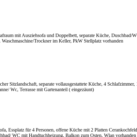
afraum mit Ausziehsofa und Doppelbett, separate Küche, Duschbad/
 Waschmaschine/Trockner im Keller, PkW Stellplatz vorhanden
her Sitzlandschaft, separate vollausgestattete Küche, 4 Schlafzimmer,
e/ Wc, Terrasse mit Gartenanteil ( eingezäunt)
fa, Essplatz für 4 Personen, offene Küche mit 2 Platten Cerankochfel
schbad/ WC mit Handtuchheizung, Balkon zum Osten, Wlan vorhanden 