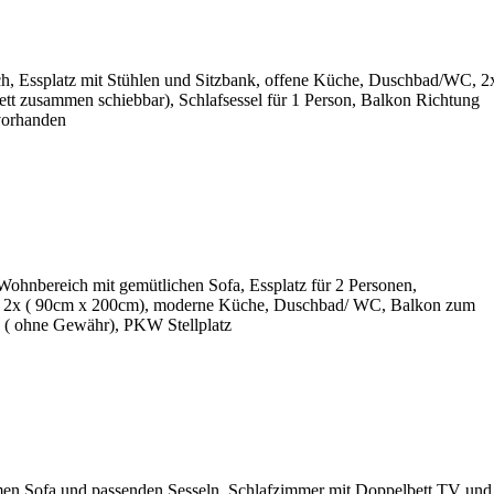
, Essplatz mit Stühlen und Sitzbank, offene Küche, Duschbad/WC, 2
tt zusammen schiebbar), Schlafsessel für 1 Person, Balkon Richtung
vorhanden
Wohnbereich mit gemütlichen Sofa, Essplatz für 2 Personen,
t 2x ( 90cm x 200cm), moderne Küche, Duschbad/ WC, Balkon zum
 ( ohne Gewähr), PKW Stellplatz
en Sofa und passenden Sesseln, Schlafzimmer mit Doppelbett TV und