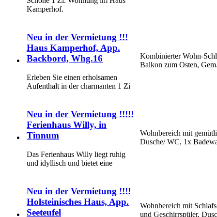
Schöne 1 Zi. Wohnung im Haus
Kamperhof.
Neu in der Vermietung !!!
Haus Kamperhof, App.
Kombinierter Wohn-Schl
Backbord, Whg.16
Balkon zum Osten, Gem.
Erleben Sie einen erholsamen
Aufenthalt in der charmanten 1 Zi
Neu in der Vermietung !!!!!
Ferienhaus Willy, in
Wohnbereich mit gemütlic
Tinnum
Dusche/ WC, 1x Badewann
Das Ferienhaus Willy liegt ruhig
und idyllisch und bietet eine
Neu in der Vermietung !!!!
Holsteinisches Haus, App.
Wohnbereich mit Schlafso
Seeteufel
und Geschirrspüler, Du