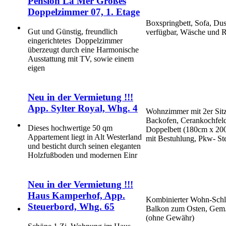
Pension La Mer Großes
Doppelzimmer 07, 1. Etage
Boxspringbett, Sofa, Du
Gut und Günstig, freundlich
verfügbar, Wäsche und R
eingerichtetes Doppelzimmer
überzeugt durch eine Harmonische
Ausstattung mit TV, sowie einem
eigen
Neu in der Vermietung !!!
App. Sylter Royal, Whg. 4
Wohnzimmer mit 2er Sitze
Backofen, Cerankochfeld
Dieses hochwertige 50 qm
Doppelbett (180cm x 20
Appartement liegt in Alt Westerland
mit Bestuhlung, Pkw- St
und besticht durch seinen eleganten
Holzfußboden und modernen Einr
Neu in der Vermietung !!!
Haus Kamperhof, App.
Kombinierter Wohn-Schl
Steuerbord, Whg. 65
Balkon zum Osten, Gem.
(ohne Gewähr)