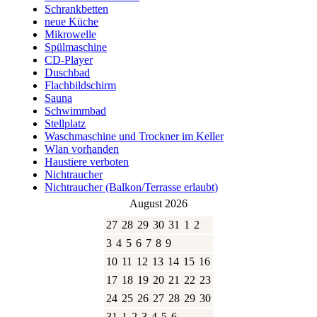
Schrankbetten
neue Küche
Mikrowelle
Spülmaschine
CD-Player
Duschbad
Flachbildschirm
Sauna
Schwimmbad
Stellplatz
Waschmaschine und Trockner im Keller
Wlan vorhanden
Haustiere verboten
Nichtraucher
Nichtraucher (Balkon/Terrasse erlaubt)
August 2026
27
28
29
30
31
1
2
3
4
5
6
7
8
9
10
11
12
13
14
15
16
17
18
19
20
21
22
23
24
25
26
27
28
29
30
31
1
2
3
4
5
6