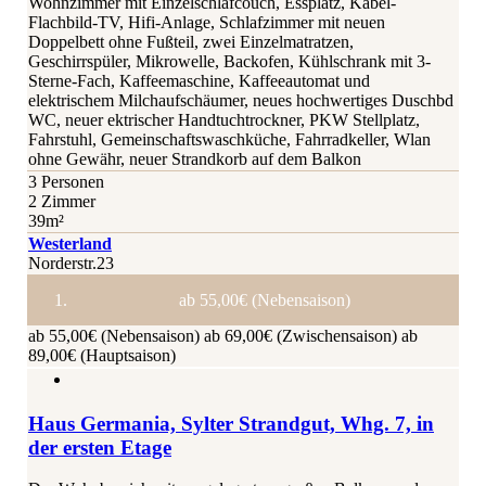
Wohnzimmer mit Einzelschlafcouch, Essplatz, Kabel-
Flachbild-TV, Hifi-Anlage, Schlafzimmer mit neuen
Doppelbett ohne Fußteil, zwei Einzelmatratzen,
Geschirrspüler, Mikrowelle, Backofen, Kühlschrank mit 3-
Sterne-Fach, Kaffeemaschine, Kaffeeautomat und
elektrischem Milchaufschäumer, neues hochwertiges Duschbd
WC, neuer ektrischer Handtuchtrockner, PKW Stellplatz,
Fahrstuhl, Gemeinschaftswaschküche, Fahrradkeller, Wlan
ohne Gewähr, neuer Strandkorb auf dem Balkon
3 Personen
2 Zimmer
39m²
Westerland
Norderstr.23
ab 55,00€ (Nebensaison)
ab 55,00€ (Nebensaison)
ab 69,00€ (Zwischensaison)
ab
89,00€ (Hauptsaison)
Haus Germania, Sylter Strandgut, Whg. 7, in
der ersten Etage