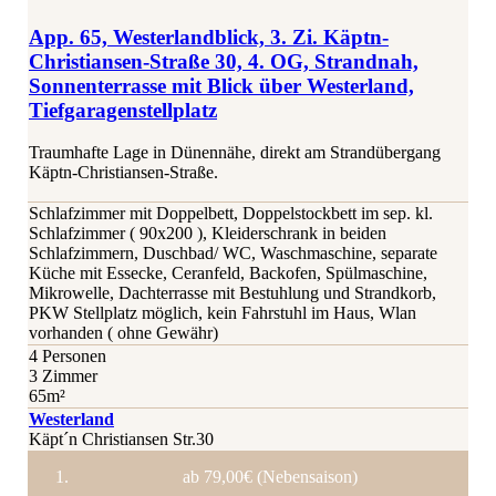
App. 65, Westerlandblick, 3. Zi. Käptn-
Christiansen-Straße 30, 4. OG, Strandnah,
Sonnenterrasse mit Blick über Westerland,
Tiefgaragenstellplatz
Traumhafte Lage in Dünennähe, direkt am Strandübergang
Käptn-Christiansen-Straße.
Schlafzimmer mit Doppelbett, Doppelstockbett im sep. kl.
Schlafzimmer ( 90x200 ), Kleiderschrank in beiden
Schlafzimmern, Duschbad/ WC, Waschmaschine, separate
Küche mit Essecke, Ceranfeld, Backofen, Spülmaschine,
Mikrowelle, Dachterrasse mit Bestuhlung und Strandkorb,
PKW Stellplatz möglich, kein Fahrstuhl im Haus, Wlan
vorhanden ( ohne Gewähr)
4 Personen
3 Zimmer
65m²
Westerland
Käpt´n Christiansen Str.30
ab 79,00€ (Nebensaison)