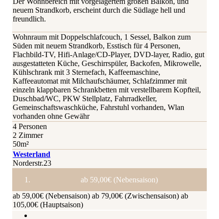
Der Wohnbereich mit vorgelagertem großen Balkon, und
neuem Strandkorb, erscheint durch die Südlage hell und
freundlich.
Wohnraum mit Doppelschlafcouch, 1 Sessel, Balkon zum
Süden mit neuem Strandkorb, Esstisch für 4 Personen,
Flachbild-TV, Hifi-Anlage/CD-Player, DVD-layer, Radio, gut
ausgestatteten Küche, Geschirrspüler, Backofen, Mikrowelle,
Kühlschrank mit 3 Sternefach, Kaffeemaschine,
Kaffeeautomat mit Milchaufschäumer, Schlafzimmer mit
einzeln klappbaren Schrankbetten mit verstellbarem Kopfteil,
Duschbad/WC, PKW Stellplatz, Fahrradkeller,
Gemeinschaftswaschküche, Fahrstuhl vorhanden, Wlan
vorhanden ohne Gewähr
4 Personen
2 Zimmer
50m²
Westerland
Norderstr.23
ab 59,00€ (Nebensaison)
ab 59,00€ (Nebensaison)
ab 79,00€ (Zwischensaison)
ab
105,00€ (Hauptsaison)