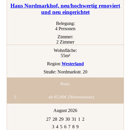
Haus Nordmarkhof, neu/hochwertig renoviert
und neu eingerichtet
Belegung:
4 Personen
Zimmer:
2 Zimmer
Wohnfläche:
55m²
Region
Westerland
Straße:
Nordmarkstr. 20
Preis:
ab 65,00€ (Nebensaison)
August 2026
27
28
29
30
31
1
2
3
4
5
6
7
8
9