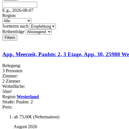
E.g., 2026-08-07
Region
Sortieren nach
Reihenfolge
App. Meerzeit, Paulstr. 2, 3 Etage, App. 30, 25980 W
Belegung:
3 Personen
Zimmer:
2 Zimmer
Wohnfläche:
56m²
Region
Westerland
Straße:
Paulstr. 2
Preis:
ab 75,00€ (Nebensaison)
August 2026