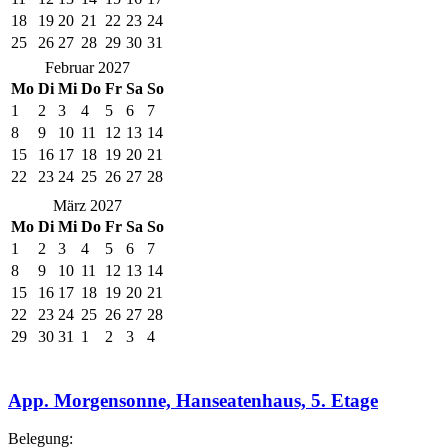
18
19
20
21
22
23
24
25
26
27
28
29
30
31
Februar 2027
Mo
Di
Mi
Do
Fr
Sa
So
1
2
3
4
5
6
7
8
9
10
11
12
13
14
15
16
17
18
19
20
21
22
23
24
25
26
27
28
März 2027
Mo
Di
Mi
Do
Fr
Sa
So
1
2
3
4
5
6
7
8
9
10
11
12
13
14
15
16
17
18
19
20
21
22
23
24
25
26
27
28
29
30
31
1
2
3
4
App. Morgensonne, Hanseatenhaus, 5. Etage
Belegung: