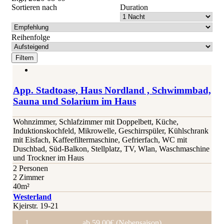
Sortieren nach
Duration
Reihenfolge
App. Stadtoase, Haus Nordland , Schwimmbad,
Sauna und Solarium im Haus
Wohnzimmer, Schlafzimmer mit Doppelbett, Küche,
Induktionskochfeld, Mikrowelle, Geschirrspüler, Kühlschrank
mit Eisfach, Kaffeefiltermaschine, Gefrierfach, WC mit
Duschbad, Süd-Balkon, Stellplatz, TV, Wlan, Waschmaschine
und Trockner im Haus
2 Personen
2 Zimmer
40m²
Westerland
Kjeirstr. 19-21
ab 59,00€ (Nebensaison)